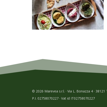
© 2026 Marevea s.r.l. · Via L. Bonazza 4 · 38121
P.I. 02758070227 · Vat id IT02758070227