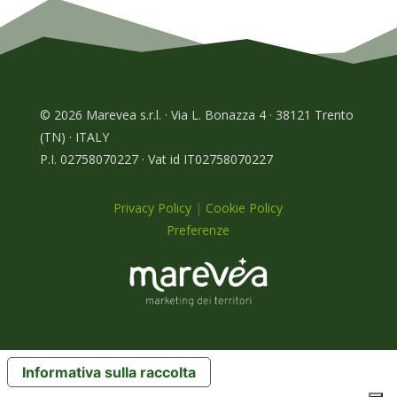
© 2026 Marevea s.r.l. · Via L. Bonazza 4 · 38121 Trento
(TN) · ITALY
P.I. 02758070227 · Vat id IT02758070227
Privacy Policy
|
Cookie Policy
Preferenze
Informativa sulla raccolta