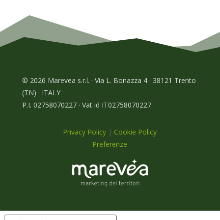
© 2026 Marevea s.r.l. · Via L. Bonazza 4 · 38121 Trento
(TN) · ITALY
P.I. 02758070227 · Vat id IT02758070227
Privacy Policy
|
Cookie Policy
Preferenze