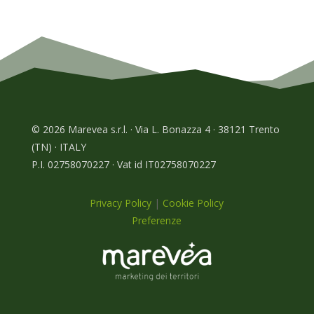
© 2026 Marevea s.r.l. · Via L. Bonazza 4 · 38121 Trento
(TN) · ITALY
P.I. 02758070227 · Vat id IT02758070227
Privacy Policy
|
Cookie Policy
Preferenze