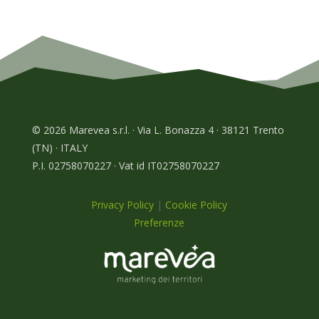
© 2026 Marevea s.r.l. · Via L. Bonazza 4 · 38121 Trento
(TN) · ITALY
P.I. 02758070227 · Vat id IT02758070227
Privacy Policy
|
Cookie Policy
Preferenze