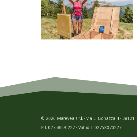
© 2026 Marevea s.r.l. · Via L. Bonazza 4 · 38121
P.I. 02758070227 · Vat id IT02758070227