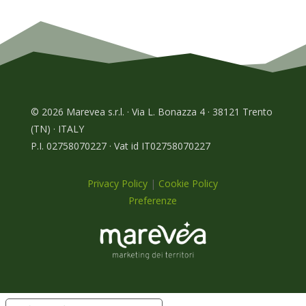
© 2026 Marevea s.r.l. · Via L. Bonazza 4 · 38121 Trento
(TN) · ITALY
P.I. 02758070227 · Vat id IT02758070227
Privacy Policy
|
Cookie Policy
Preferenze