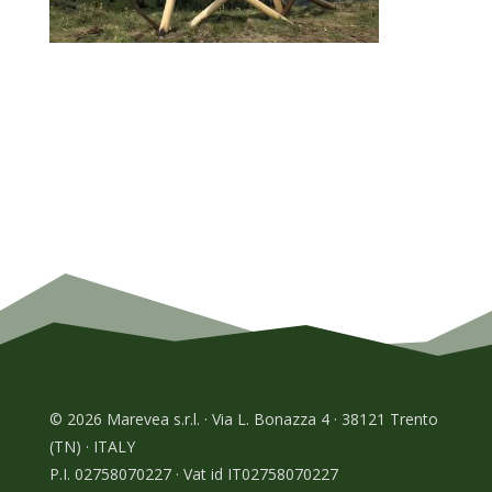
© 2026 Marevea s.r.l. · Via L. Bonazza 4 · 38121 Trento
(TN) · ITALY
P.I. 02758070227 · Vat id IT02758070227