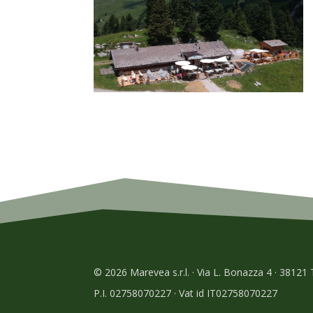
© 2026 Marevea s.r.l. · Via L. Bonazza 4 · 38121
P.I. 02758070227 · Vat id IT02758070227