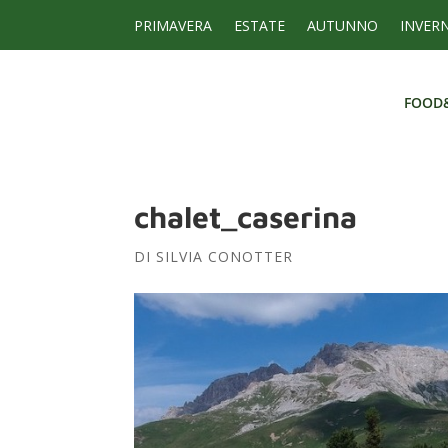
PRIMAVERA
ESTATE
AUTUNNO
INVER
FOOD
FOOD
chalet_caserina
DI
SILVIA CONOTTER