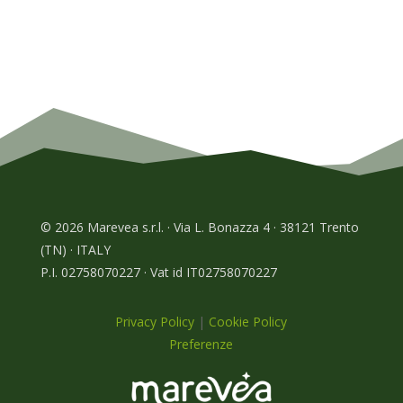
© 2026 Marevea s.r.l. · Via L. Bonazza 4 · 38121 Trento
(TN) · ITALY
P.I. 02758070227 · Vat id IT02758070227
Privacy Policy
|
Cookie Policy
Preferenze