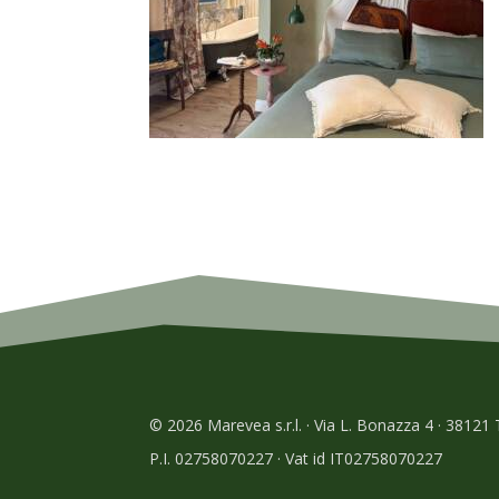
© 2026 Marevea s.r.l. · Via L. Bonazza 4 · 38121
P.I. 02758070227 · Vat id IT02758070227