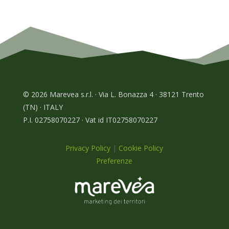
© 2026 Marevea s.r.l. · Via L. Bonazza 4 · 38121 Trento
(TN) · ITALY
P.I. 02758070227 · Vat id IT02758070227
Privacy Policy
|
Cookie Policy
Preferenze