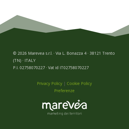
© 2026 Marevea s.r.l. · Via L. Bonazza 4 · 38121 Trento
(TN) · ITALY
P.I. 02758070227 · Vat id IT02758070227
Privacy Policy
|
Cookie Policy
Preferenze