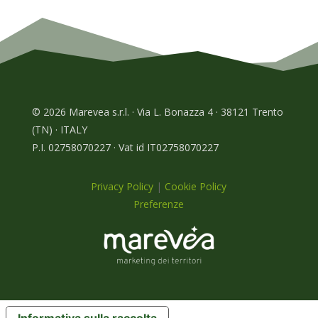
© 2026 Marevea s.r.l. · Via L. Bonazza 4 · 38121 Trento
(TN) · ITALY
P.I. 02758070227 · Vat id IT02758070227
Privacy Policy
|
Cookie Policy
Preferenze