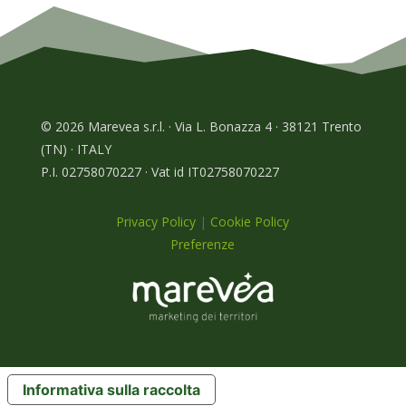
© 2026 Marevea s.r.l. · Via L. Bonazza 4 · 38121 Trento
(TN) · ITALY
P.I. 02758070227 · Vat id IT02758070227
Privacy Policy
|
Cookie Policy
Preferenze
Informativa sulla raccolta