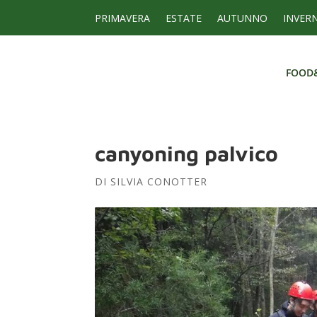
PRIMAVERA
ESTATE
AUTUNNO
INVER
FOOD
FOOD
canyoning palvico
DI
SILVIA CONOTTER