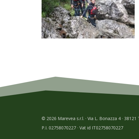
© 2026 Marevea s.r.l. · Via L. Bonazza 4 · 38121
P.I. 02758070227 · Vat id IT02758070227