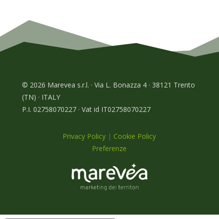
© 2026 Marevea s.r.l. · Via L. Bonazza 4 · 38121 Trento
(TN) · ITALY
P.I. 02758070227 · Vat id IT02758070227
Privacy Policy
|
Cookie Policy
Preferenze