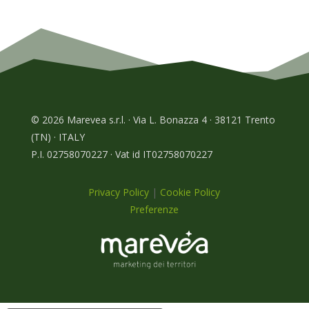
© 2026 Marevea s.r.l. · Via L. Bonazza 4 · 38121 Trento
(TN) · ITALY
P.I. 02758070227 · Vat id IT02758070227
Privacy Policy
|
Cookie Policy
Preferenze