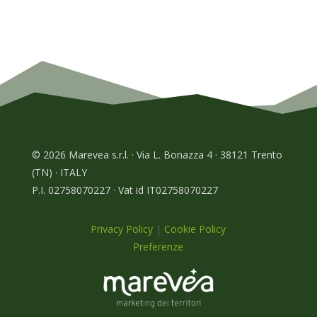
© 2026 Marevea s.r.l. · Via L. Bonazza 4 · 38121 Trento
(TN) · ITALY
P.I. 02758070227 · Vat id IT02758070227
Privacy Policy
|
Cookie Policy
Preferenze