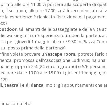
 primo alle ore 11.00 vi porterà alla scoperta di qua
; il secondo, alle ore 17.00 sarà invece dedicato ai v
 le esperienze è richiesta l’iscrizione e il pagamen
co).
 outdoor
. Gli amanti delle passeggiate e della vita a
dic walking o in un’esperienza outdoor: la partenza 
ta per giovedì 1 maggio alle ore 9.30 in Piazza Centra
sul posto prima della partenza).
nfine volete provare un’
escape room
, potrete farlo
erienza, promossa dall’Associazione Ludimus, ha una 
ipa in gruppi di 2-4 (24 euro a gruppo) o 5/6 persone
ecipare dalle 10.00 alle 18.00 di giovedì 1 maggio, pr
ron.
i, teatrali e di danza
: molti gli appuntamenti che 
amma completo!