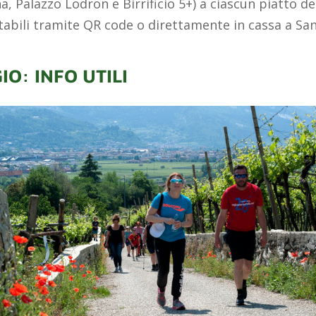
na, Palazzo Lodron e Birrificio 5+) a ciascun piatto 
stabili tramite QR code o direttamente in cassa a San
O: INFO UTILI