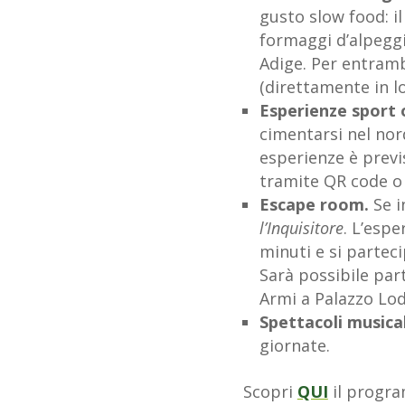
gusto slow food: il
formaggi d’alpeggio
Adige. Per entrambe
(direttamente in lo
Esperienze sport
cimentarsi nel nor
esperienze è previs
tramite QR code o 
Escape room.
Se i
l’Inquisitore
. L’esp
minuti e si partec
Sarà possibile part
Armi a Palazzo Lod
Spettacoli musical
giornate.
Scopri
QUI
il progr