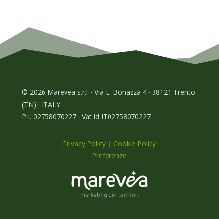
© 2026 Marevea s.r.l. · Via L. Bonazza 4 · 38121 Trento
(TN) · ITALY
P.I. 02758070227 · Vat id IT02758070227
Privacy Policy
|
Cookie Policy
Preferenze