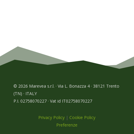
© 2026 Marevea s.r.l. · Via L. Bonazza 4 · 38121 Trento
(TN) · ITALY
P.I. 02758070227 · Vat id IT02758070227
Privacy Policy
|
Cookie Policy
Preferenze