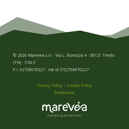
© 2026 Marevea s.r.l. · Via L. Bonazza 4 · 38121 Trento
(TN) · ITALY
P.I. 02758070227 · Vat id IT02758070227
Privacy Policy
|
Cookie Policy
Preferenze