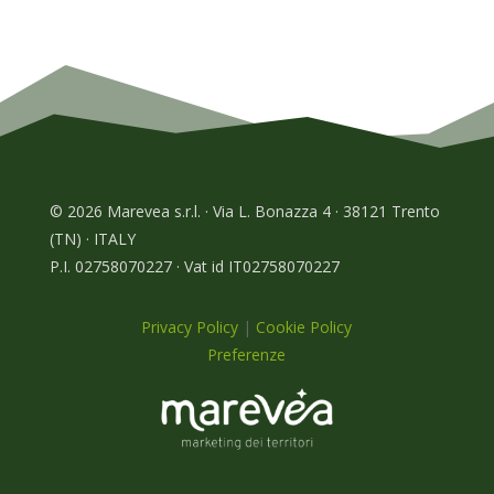
© 2026 Marevea s.r.l. · Via L. Bonazza 4 · 38121 Trento
(TN) · ITALY
P.I. 02758070227 · Vat id IT02758070227
Privacy Policy
|
Cookie Policy
Preferenze