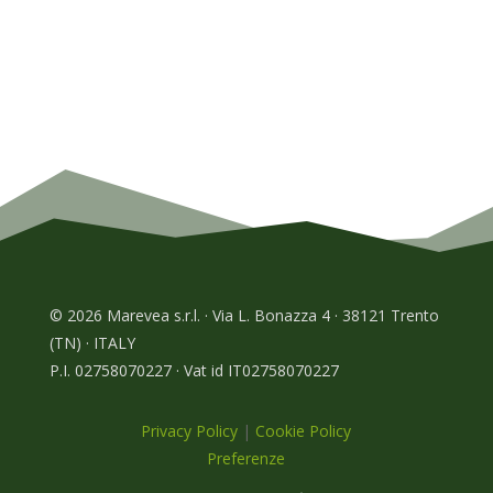
© 2026 Marevea s.r.l. · Via L. Bonazza 4 · 38121 Trento
(TN) · ITALY
P.I. 02758070227 · Vat id IT02758070227
Privacy Policy
|
Cookie Policy
Preferenze