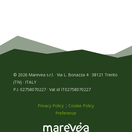
© 2026 Marevea s.r.l. · Via L. Bonazza 4 · 38121 Trento
(TN) · ITALY
P.I. 02758070227 · Vat id IT02758070227
Privacy Policy
|
Cookie Policy
Preferenze