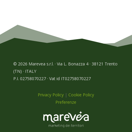
© 2026 Marevea s.r.l. · Via L. Bonazza 4 · 38121 Trento
(TN) · ITALY
P.I. 02758070227 · Vat id IT02758070227
Privacy Policy
|
Cookie Policy
Preferenze