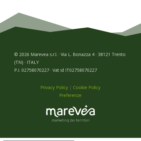
© 2026 Marevea s.r.l. · Via L. Bonazza 4 · 38121 Trento
(TN) · ITALY
P.I. 02758070227 · Vat id IT02758070227
Privacy Policy
|
Cookie Policy
Preferenze