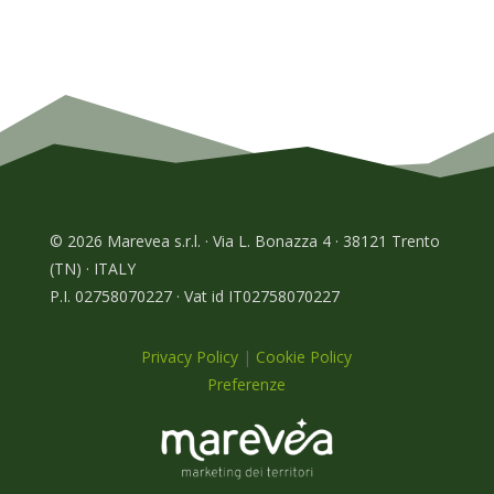
© 2026 Marevea s.r.l. · Via L. Bonazza 4 · 38121 Trento
(TN) · ITALY
P.I. 02758070227 · Vat id IT02758070227
Privacy Policy
|
Cookie Policy
Preferenze