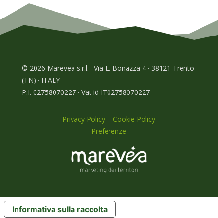
© 2026 Marevea s.r.l. · Via L. Bonazza 4 · 38121 Trento
(TN) · ITALY
P.I. 02758070227 · Vat id IT02758070227
Privacy Policy
|
Cookie Policy
Preferenze
Informativa sulla raccolta