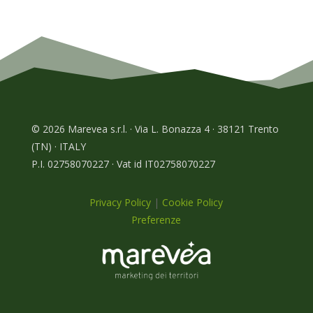
© 2026 Marevea s.r.l. · Via L. Bonazza 4 · 38121 Trento
(TN) · ITALY
P.I. 02758070227 · Vat id IT02758070227
Privacy Policy
|
Cookie Policy
Preferenze