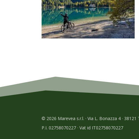
© 2026 Marevea s.r.l. · Via L. Bonazza 4 · 38121
P.I. 02758070227 · Vat id IT02758070227