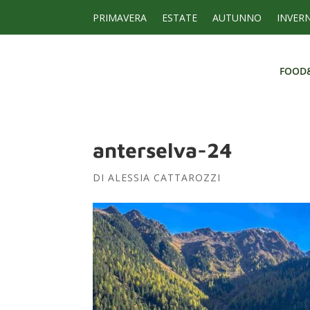
PRIMAVERA
ESTATE
AUTUNNO
INVER
FOOD
FOOD
anterselva-24
DI
ALESSIA CATTAROZZI