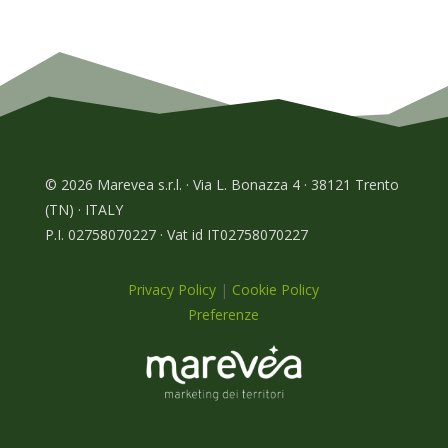
© 2026 Marevea s.r.l. · Via L. Bonazza 4 · 38121 Trento
(TN) · ITALY
P.I. 02758070227 · Vat id IT02758070227
Privacy Policy
|
Cookie Policy
Preferenze