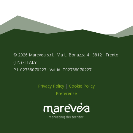
© 2026 Marevea s.r.l. · Via L. Bonazza 4 · 38121 Trento
(TN) · ITALY
P.I. 02758070227 · Vat id IT02758070227
Privacy Policy
|
Cookie Policy
Preferenze