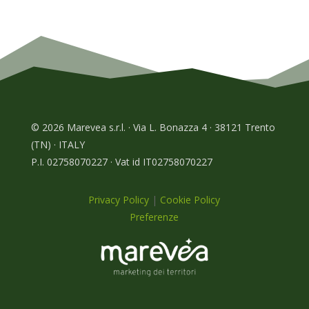
© 2026 Marevea s.r.l. · Via L. Bonazza 4 · 38121 Trento
(TN) · ITALY
P.I. 02758070227 · Vat id IT02758070227
Privacy Policy
|
Cookie Policy
Preferenze