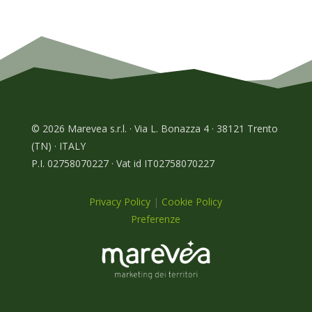
© 2026 Marevea s.r.l. · Via L. Bonazza 4 · 38121 Trento
(TN) · ITALY
P.I. 02758070227 · Vat id IT02758070227
Privacy Policy
|
Cookie Policy
Preferenze