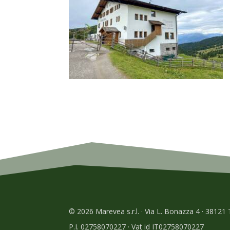
© 2026 Marevea s.r.l. · Via L. Bonazza 4 · 38121
P.I. 02758070227 · Vat id IT02758070227