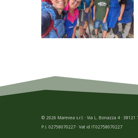
© 2026 Marevea s.r.l. · Via L. Bonazza 4 · 38121
P.I. 02758070227 · Vat id IT02758070227