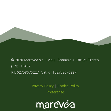
© 2026 Marevea s.r.l. · Via L. Bonazza 4 · 38121 Trento
(TN) · ITALY
P.I. 02758070227 · Vat id IT02758070227
Privacy Policy
|
Cookie Policy
Preferenze