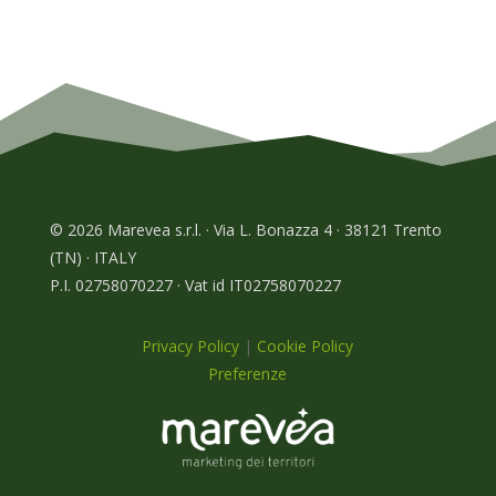
© 2026 Marevea s.r.l. · Via L. Bonazza 4 · 38121 Trento
(TN) · ITALY
P.I. 02758070227 · Vat id IT02758070227
Privacy Policy
|
Cookie Policy
Preferenze