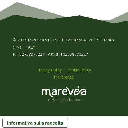
© 2026 Marevea s.r.l. · Via L. Bonazza 4 · 38121 Trento
(TN) · ITALY
P.I. 02758070227 · Vat id IT02758070227
Privacy Policy
|
Cookie Policy
Preferenze
Informativa sulla raccolta