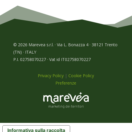
© 2026 Marevea s.r.l. · Via L. Bonazza 4 · 38121 Trento
(TN) · ITALY
P.I. 02758070227 · Vat id IT02758070227
Privacy Policy
|
Cookie Policy
Preferenze
Informativa sulla raccolta