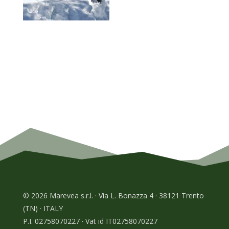
© 2026 Marevea s.r.l. · Via L. Bonazza 4 · 38121 Trento
(TN) · ITALY
P.I. 02758070227 · Vat id IT02758070227