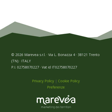
© 2026 Marevea s.r.l. · Via L. Bonazza 4 · 38121 Trento
(TN) · ITALY
P.I. 02758070227 · Vat id IT02758070227
Privacy Policy
|
Cookie Policy
Preferenze