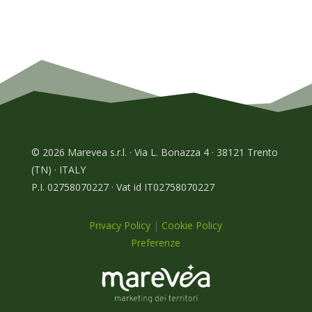
© 2026 Marevea s.r.l. · Via L. Bonazza 4 · 38121 Trento
(TN) · ITALY
P.I. 02758070227 · Vat id IT02758070227
Privacy Policy
|
Cookie Policy
Preferenze