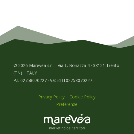
© 2026 Marevea s.r.l. · Via L. Bonazza 4 · 38121 Trento
(TN) · ITALY
P.I. 02758070227 · Vat id IT02758070227
Privacy Policy
|
Cookie Policy
Preferenze