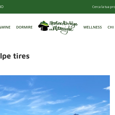
NO
&WINE
DORMIRE
WELLNESS
CHI
&WINE
DORMIRE
WELLNESS
CHI
lpe tires