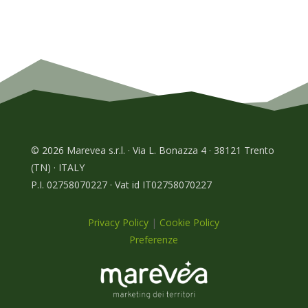
© 2026 Marevea s.r.l. · Via L. Bonazza 4 · 38121 Trento
(TN) · ITALY
P.I. 02758070227 · Vat id IT02758070227
Privacy Policy
|
Cookie Policy
Preferenze