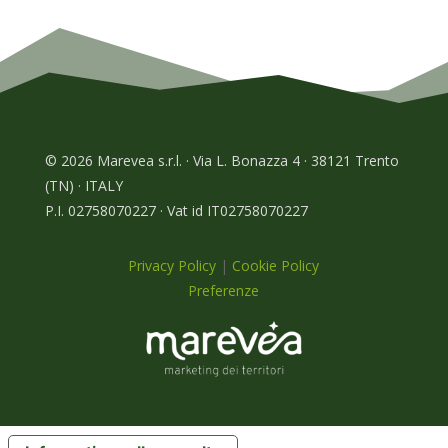
© 2026 Marevea s.r.l. · Via L. Bonazza 4 · 38121 Trento
(TN) · ITALY
P.I. 02758070227 · Vat id IT02758070227
Privacy Policy
|
Cookie Policy
Preferenze