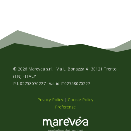
© 2026 Marevea s.r.l. · Via L. Bonazza 4 · 38121 Trento
(TN) · ITALY
P.I. 02758070227 · Vat id IT02758070227
Privacy Policy
|
Cookie Policy
Preferenze